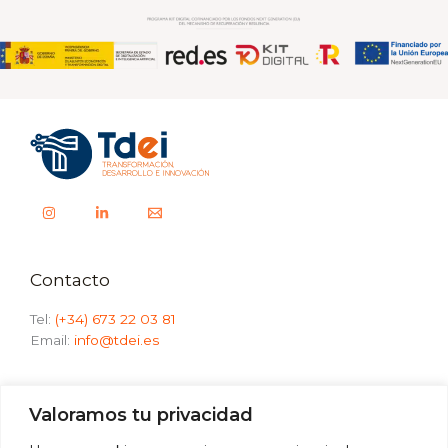
Contacto
Tel:
(+34) 673 22 03 81
Email:
info@tdei.es
Avda. Nuestra Señora de la Paz, 19.
Valoramos tu privacidad
11405 Jerez de la Frontera, Cádiz