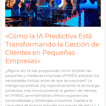
la
Gestión
de
Clientes
en
Pequeñas
Empresas»
«Cómo la IA Predictiva Está
Transformando la Gestión de
Clientes en Pequeñas
Empresas»
¿Alguna vez te has preguntado cómo podrían las
pequeñas y medianas empresas (PYMES) anticipar tus
necesidades incluso antes de que las expreses? La
inteligencia artificial (IA), específicamente la tecnología
predictiva, está revolucionando la gestión de clientes
en PYMES, permitiéndoles ofrecer experiencias
personalizadas y estrategias proactivas. Gracias a la
capacidad de analizar grandes volúmenes de datos […]