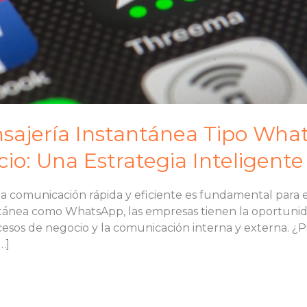
sajería Instantánea Tipo Wha
io: Una Estrategia Inteligente
a comunicación rápida y eficiente es fundamental para e
ntánea como WhatsApp, las empresas tienen la oportuni
cesos de negocio y la comunicación interna y externa. ¿
…]