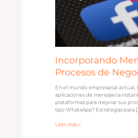
Incorporando Men
Procesos de Negoc
En el mundo empresarial actual, l
aplicaciones de mensajería insta
plataformas para mejorar sus pro
tipo WhatsApp? Estrategias para [
Leer más »