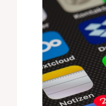
Instantánea
Tipo
WhatsApp®
en
tus
Procesos
de
Negocio:
Una
Estrategia
Inteligente