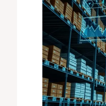
Inventarios
con
Inteligencia
Artificial:
Más
Precisión,
Menos
Pérdidas»