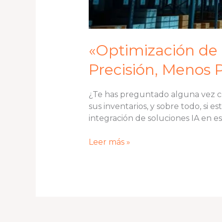
«Optimización de I
Precisión, Menos 
¿Te has preguntado alguna vez có
sus inventarios, y sobre todo, si 
integración de soluciones IA en es
Leer más »